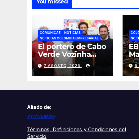
You missed
COMUNICAE
NOTICIAS
COL
NOTICIAS COLOMBIA EMPRESARIAL
NOTI
El portero de Cabo
EB
Verde Vozinha
Ma
ficha por Colo-Colo
9,
7 AGOSTO, 2026
6
y JETOUR
se
respalda su nueva
mi
etapa
en
cr
Co
Aliado de:
AndeanWire
Términos, Definiciones y Condiciones del
Servicio