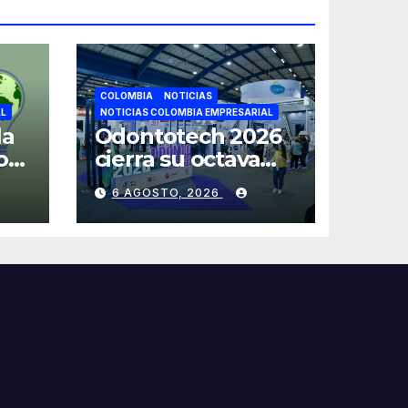
COLOMBIA
NOTICIAS
AL
NOTICIAS COLOMBIA EMPRESARIAL
la
Odontotech 2026
os
cierra su octava
e
edición con más
6 AGOSTO, 2026
de 6 mil visitantes