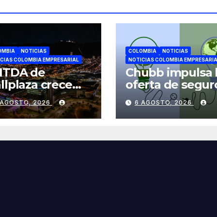
OMBIA
NOTICIAS
COLOMBIA
NOTICIAS
CIAS COLOMBIA EMPRESARIAL
NOTICIAS COLOMBIA EMPRESARI
ITDA de
Chubb impulsa 
llplaza crece
oferta de segur
6% en el
para el sector d
 AGOSTO, 2026
6 AGOSTO, 2026
gundo trimestre
energías
entras avanza
renovables en
 su plan de
América Latina
ecimiento en
lombia