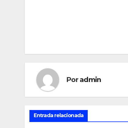
Navegación
de
entradas
Por
admin
Entrada relacionada