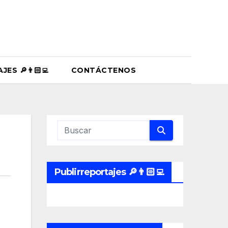
ES 🔎👨🏻‍💻
CONTÁCTENOS
Publirreportajes 🔎👨🏻‍💻