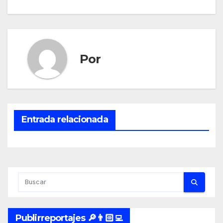
de
entradas
Por
Entrada relacionada
Publirreportajes 🔎👨🏻‍💻