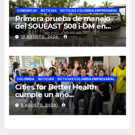
COMUNICAE
NOTICIAS
NOTICIAS COLOMBIA EMPRESARIAL
Primera prueba de manejo
del SOUEAST S08 i-DM en
México recibe grandes
10 AGOSTO, 2026
elogios por su confort
superior
COLOMBIA
NOTICIAS
NOTICIAS COLOMBIA EMPRESARIAL
Cities for Better Health
cumple un año
transformando la salud en
9 AGOSTO, 2026
Cali y lo celebra con una
jornada de voluntariado y
entrega de cancha deportiva