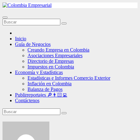
Ir
al
contenido
Inicio
Guía de Negocios
Creando Empresa en Colombia
Asociaciones Empresariales
Directorio de Empresas
Impuestos en Colombia
Economía y Estadísticas
Estadísticas e Informes Comercio Exterior
Inflación en Colombia
Balanza de Pagos
Publirreportajes 🔎👨🏻‍💻
Contáctenos