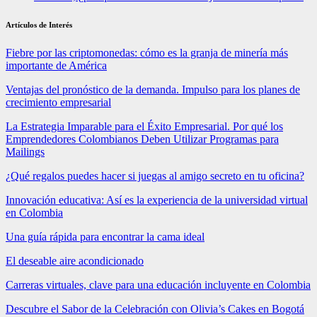
Artículos de Interés
Fiebre por las criptomonedas: cómo es la granja de minería más
importante de América
Ventajas del pronóstico de la demanda. Impulso para los planes de
crecimiento empresarial
La Estrategia Imparable para el Éxito Empresarial. Por qué los
Emprendedores Colombianos Deben Utilizar Programas para
Mailings
¿Qué regalos puedes hacer si juegas al amigo secreto en tu oficina?
Innovación educativa: Así es la experiencia de la universidad virtual
en Colombia
Una guía rápida para encontrar la cama ideal
El deseable aire acondicionado
Carreras virtuales, clave para una educación incluyente en Colombia
Descubre el Sabor de la Celebración con Olivia’s Cakes en Bogotá