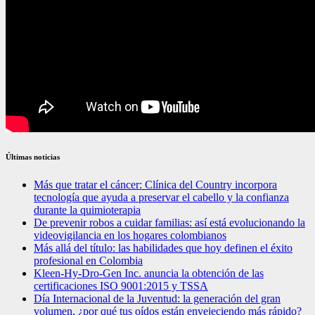
Últimas noticias
Más que tratar el cáncer: Clínica del Country incorpora
tecnología que ayuda a preservar el cabello y la confianza
durante la quimioterapia
De prevenir robos a cuidar familias: así está evolucionando la
videovigilancia en los hogares colombianos
Más allá del título: las habilidades que hoy definen el éxito
profesional en Colombia
Kleen-Hy-Dro-Gen Inc. anuncia la obtención de las
certificaciones ISO 9001:2015 y TSSA
Día Internacional de la Juventud: la generación del gran
volumen, ¿por qué tus oídos están envejeciendo más rápido?