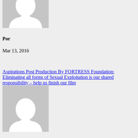
Por
Mar 13, 2016
Navegación
Aspirations Post Production By FORTRESS Foundation:
Eliminating all forms of Sexual Exploitation is our shared
de
responsibility – help us finish our film
entradas