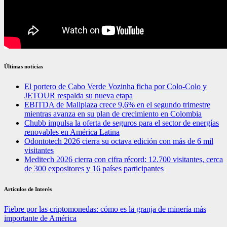
Últimas noticias
El portero de Cabo Verde Vozinha ficha por Colo-Colo y
JETOUR respalda su nueva etapa
EBITDA de Mallplaza crece 9,6% en el segundo trimestre
mientras avanza en su plan de crecimiento en Colombia
Chubb impulsa la oferta de seguros para el sector de energías
renovables en América Latina
Odontotech 2026 cierra su octava edición con más de 6 mil
visitantes
Meditech 2026 cierra con cifra récord: 12.700 visitantes, cerca
de 300 expositores y 16 países participantes
Artículos de Interés
Fiebre por las criptomonedas: cómo es la granja de minería más
importante de América