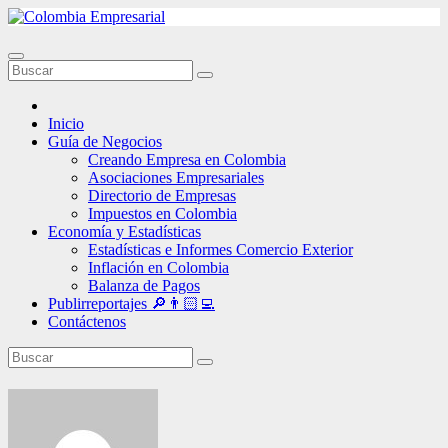
Ir
al
contenido
Inicio
Guía de Negocios
Creando Empresa en Colombia
Asociaciones Empresariales
Directorio de Empresas
Impuestos en Colombia
Economía y Estadísticas
Estadísticas e Informes Comercio Exterior
Inflación en Colombia
Balanza de Pagos
Publirreportajes 🔎👨🏻‍💻
Contáctenos