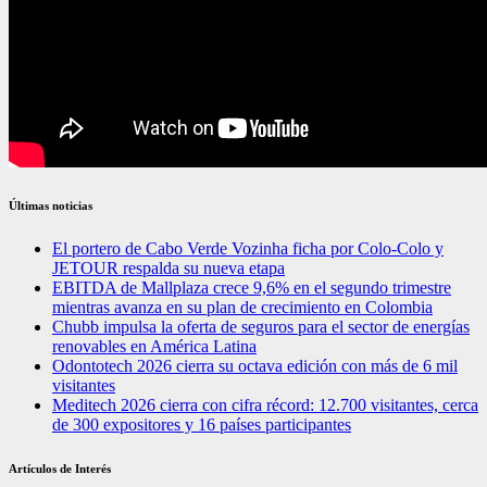
Últimas noticias
El portero de Cabo Verde Vozinha ficha por Colo-Colo y
JETOUR respalda su nueva etapa
EBITDA de Mallplaza crece 9,6% en el segundo trimestre
mientras avanza en su plan de crecimiento en Colombia
Chubb impulsa la oferta de seguros para el sector de energías
renovables en América Latina
Odontotech 2026 cierra su octava edición con más de 6 mil
visitantes
Meditech 2026 cierra con cifra récord: 12.700 visitantes, cerca
de 300 expositores y 16 países participantes
Artículos de Interés