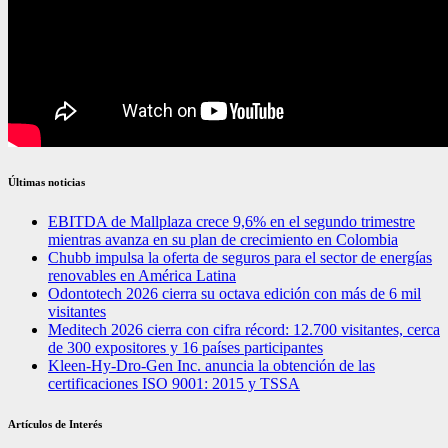
Últimas noticias
EBITDA de Mallplaza crece 9,6% en el segundo trimestre
mientras avanza en su plan de crecimiento en Colombia
Chubb impulsa la oferta de seguros para el sector de energías
renovables en América Latina
Odontotech 2026 cierra su octava edición con más de 6 mil
visitantes
Meditech 2026 cierra con cifra récord: 12.700 visitantes, cerca
de 300 expositores y 16 países participantes
Kleen-Hy-Dro-Gen Inc. anuncia la obtención de las
certificaciones ISO 9001: 2015 y TSSA
Artículos de Interés