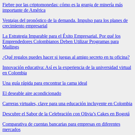
Fiebre por las criptomonedas: cómo es la granja de minería más
importante de América
Ventajas del pronóstico de la demanda. Impulso para los planes de
crecimiento empresarial
La Estrategia Imparable para el Éxito Empresarial. Por qué los
Emprendedores Colombianos Deben Utilizar Programas para
Mailings
¿Qué regalos puedes hacer si juegas al amigo secreto en tu oficina?
Innovación educativa: Así es la experiencia de la universidad virtual
en Colombia
Una guía rápida para encontrar la cama ideal
El deseable aire acondicionado
Carreras virtuales, clave para una educación incluyente en Colombia
Descubre el Sabor de la Celebración con Olivia’s Cakes en Bogotá
Comparativa de cuentas bancarias para empresas en diferentes
mercados