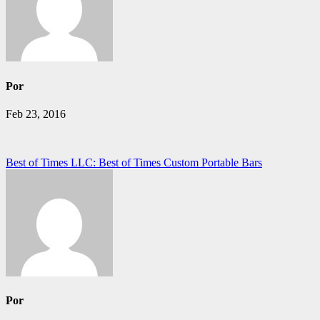
Por
Feb 23, 2016
Navegación
Best of Times LLC: Best of Times Custom Portable Bars
de
entradas
Por