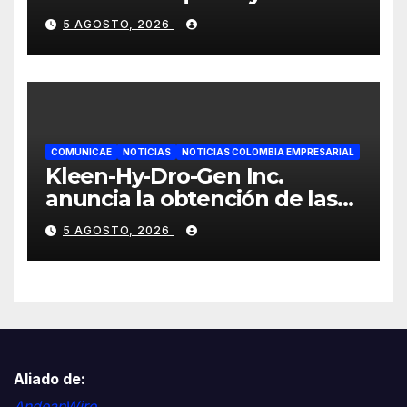
el éxito profesional en
5 AGOSTO, 2026
Colombia
COMUNICAE
NOTICIAS
NOTICIAS COLOMBIA EMPRESARIAL
Kleen-Hy-Dro-Gen Inc.
anuncia la obtención de las
certificaciones ISO 9001:2015
5 AGOSTO, 2026
y TSSA
Aliado de:
AndeanWire