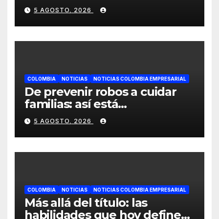
tecnología que ayuda a
5 AGOSTO, 2026
preservar el cabello y la
confianza durante la
quimioterapia
COLOMBIA
NOTICIAS
NOTICIAS COLOMBIA EMPRESARIAL
De prevenir robos a cuidar
familias: así está
evolucionando la
5 AGOSTO, 2026
videovigilancia en los
hogares colombianos
COLOMBIA
NOTICIAS
NOTICIAS COLOMBIA EMPRESARIAL
Más allá del título: las
habilidades que hoy definen