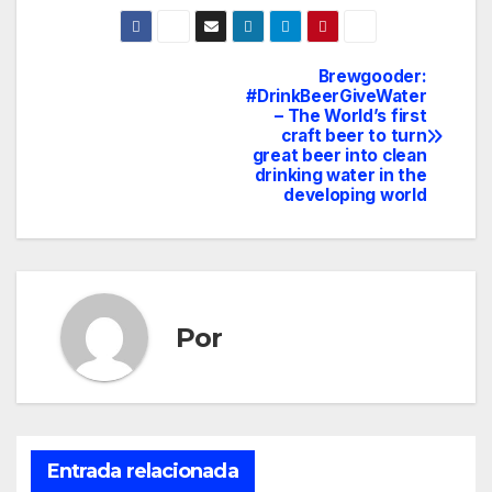
Brewgooder:
Navegación
#DrinkBeerGiveWater
– The World’s first
de
craft beer to turn
great beer into clean
entradas
drinking water in the
developing world
Por
Entrada relacionada