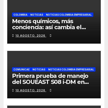
COLOMBIA
NOTICIAS
NOTICIAS COLOMBIA EMPRESARIAL
Menos químicos, más
conciencia: así cambia el
consumo de la cosmética en
10 AGOSTO, 2026
Colombia
COMUNICAE
NOTICIAS
NOTICIAS COLOMBIA EMPRESARIAL
Primera prueba de manejo
del SOUEAST S08 i-DM en
México recibe grandes
10 AGOSTO, 2026
elogios por su confort
superior