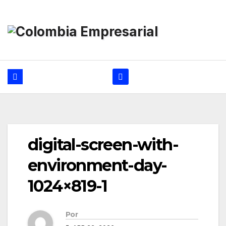
Ir
al
contenido
digital-screen-with-
environment-day-
1024×819-1
Por