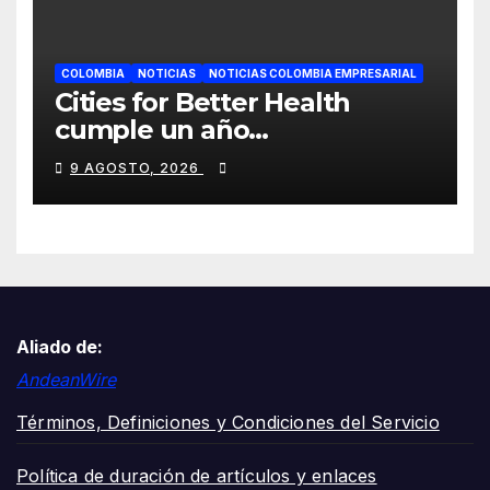
COLOMBIA
NOTICIAS
NOTICIAS COLOMBIA EMPRESARIAL
Cities for Better Health
cumple un año
transformando la salud en
9 AGOSTO, 2026
Cali y lo celebra con una
jornada de voluntariado y
entrega de cancha deportiva
Aliado de:
AndeanWire
Términos, Definiciones y Condiciones del Servicio
Política de duración de artículos y enlaces