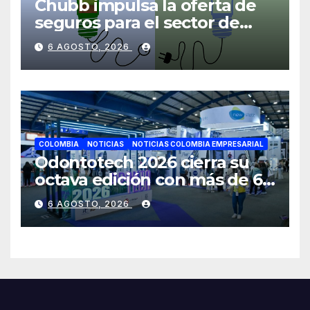
Chubb impulsa la oferta de
seguros para el sector de
energías renovables en
6 AGOSTO, 2026
América Latina
COLOMBIA
NOTICIAS
NOTICIAS COLOMBIA EMPRESARIAL
Odontotech 2026 cierra su
octava edición con más de 6
mil visitantes
6 AGOSTO, 2026