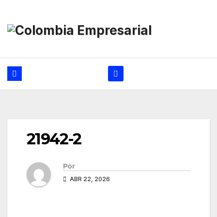
Ir
al
contenido
21942-2
Por
ABR 22, 2026