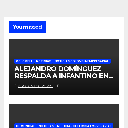
You missed
COLOMBIA
NOTICIAS
NOTICIAS COLOMBIA EMPRESARIAL
ALEJANDRO DOMÍNGUEZ
RESPALDA A INFANTINO EN
CALI: «ES EL LÍDER DE LA
8 AGOSTO, 2026
TRANSFORMACIÓN DEL
FÚTBOL»
COMUNICAE
NOTICIAS
NOTICIAS COLOMBIA EMPRESARIAL