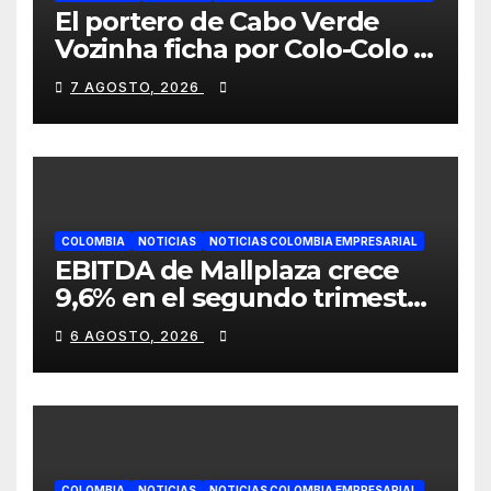
El portero de Cabo Verde
Vozinha ficha por Colo-Colo y
JETOUR respalda su nueva
7 AGOSTO, 2026
etapa
COLOMBIA
NOTICIAS
NOTICIAS COLOMBIA EMPRESARIAL
EBITDA de Mallplaza crece
9,6% en el segundo trimestre
mientras avanza en su plan
6 AGOSTO, 2026
de crecimiento en Colombia
COLOMBIA
NOTICIAS
NOTICIAS COLOMBIA EMPRESARIAL