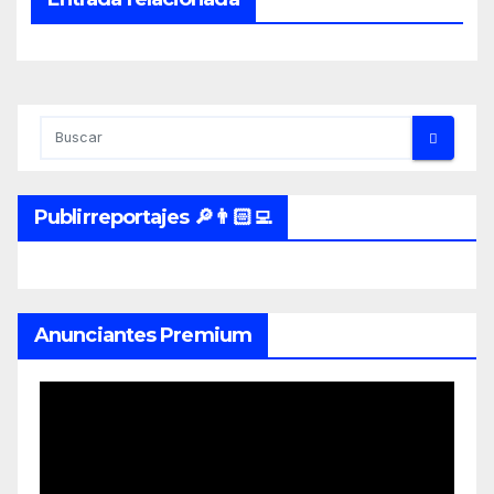
Publirreportajes 🔎👨🏻‍💻
Anunciantes Premium