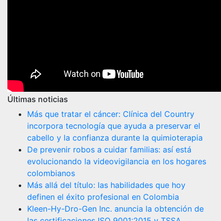
Últimas noticias
Más que tratar el cáncer: Clínica del Country
incorpora tecnología que ayuda a preservar el
cabello y la confianza durante la quimioterapia
De prevenir robos a cuidar familias: así está
evolucionando la videovigilancia en los hogares
colombianos
Más allá del título: las habilidades que hoy
definen el éxito profesional en Colombia
Kleen-Hy-Dro-Gen Inc. anuncia la obtención de
las certificaciones ISO 9001:2015 y TSSA