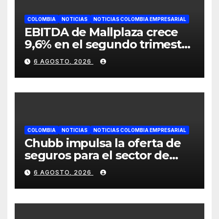
COLOMBIA
NOTICIAS
NOTICIAS COLOMBIA EMPRESARIAL
EBITDA de Mallplaza crece
9,6% en el segundo trimestre
mientras avanza en su plan
6 AGOSTO, 2026
de crecimiento en Colombia
COLOMBIA
NOTICIAS
NOTICIAS COLOMBIA EMPRESARIAL
Chubb impulsa la oferta de
seguros para el sector de
energías renovables en
6 AGOSTO, 2026
América Latina