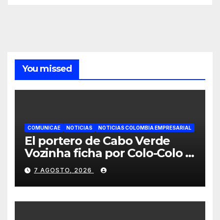
You missed
COMUNICAE
NOTICIAS
NOTICIAS COLOMBIA EMPRESARIAL
El portero de Cabo Verde
Vozinha ficha por Colo-Colo y
JETOUR respalda su nueva
7 AGOSTO, 2026
etapa