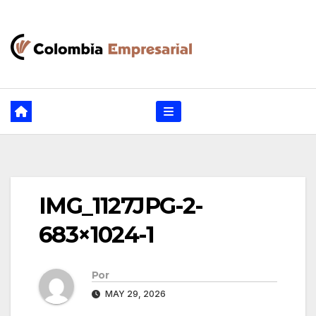
Ir
al
contenido
IMG_1127JPG-2-
683×1024-1
Por
MAY 29, 2026