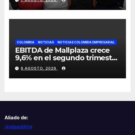
etapa
COLOMBIA
NOTICIAS
NOTICIAS COLOMBIA EMPRESARIAL
EBITDA de Mallplaza crece
9,6% en el segundo trimestre
mientras avanza en su plan
6 AGOSTO, 2026
de crecimiento en Colombia
Aliado de:
AndeanWire