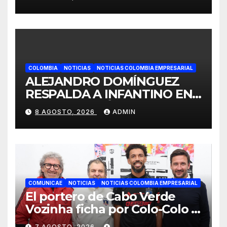
vivienda de familias
colombianas
COLOMBIA
NOTICIAS
NOTICIAS COLOMBIA EMPRESARIAL
ALEJANDRO DOMÍNGUEZ
RESPALDA A INFANTINO EN
CALI: «ES EL LÍDER DE LA
8 AGOSTO, 2026
ADMIN
TRANSFORMACIÓN DEL
FÚTBOL»
COMUNICAE
NOTICIAS
NOTICIAS COLOMBIA EMPRESARIAL
El portero de Cabo Verde
Vozinha ficha por Colo-Colo y
JETOUR respalda su nueva
7 AGOSTO, 2026