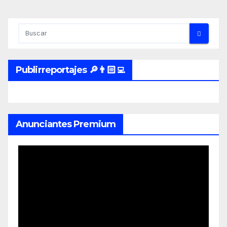
Publirreportajes 🔎👨🏻‍💻
Anunciantes Premium