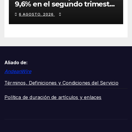
9,6% en el segundo trimestre
mientras avanza en su plan
6 AGOSTO, 2026
de crecimiento en Colombia
Aliado de:
AndeanWire
Términos, Definiciones y Condiciones del Servicio
Política de duración de artículos y enlaces