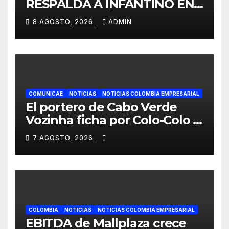
RESPALDA A INFANTINO EN
CALI: «ES EL LÍDER DE LA
8 AGOSTO, 2026
ADMIN
TRANSFORMACIÓN DEL
FÚTBOL»
COMUNICAE
NOTICIAS
NOTICIAS COLOMBIA EMPRESARIAL
El portero de Cabo Verde
Vozinha ficha por Colo-Colo y
JETOUR respalda su nueva
7 AGOSTO, 2026
etapa
COLOMBIA
NOTICIAS
NOTICIAS COLOMBIA EMPRESARIAL
EBITDA de Mallplaza crece