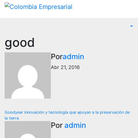
Ir
al
contenido
good
Por
admin
Abr 21, 2016
Navegación
Goodyear innovación y tecnología que apoyan a la preservación de
la tierra
de
Por
admin