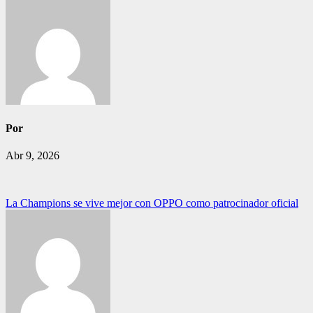
Por
Abr 9, 2026
Navegación
La Champions se vive mejor con OPPO como patrocinador oficial
de
entradas