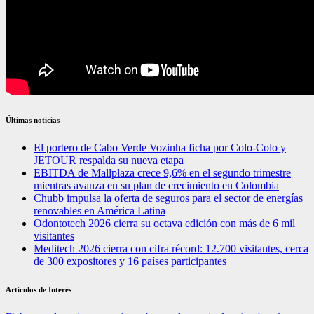
Últimas noticias
El portero de Cabo Verde Vozinha ficha por Colo-Colo y
JETOUR respalda su nueva etapa
EBITDA de Mallplaza crece 9,6% en el segundo trimestre
mientras avanza en su plan de crecimiento en Colombia
Chubb impulsa la oferta de seguros para el sector de energías
renovables en América Latina
Odontotech 2026 cierra su octava edición con más de 6 mil
visitantes
Meditech 2026 cierra con cifra récord: 12.700 visitantes, cerca
de 300 expositores y 16 países participantes
Artículos de Interés