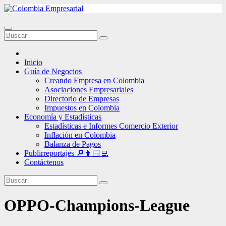
Ir
al
contenido
Inicio
Guía de Negocios
Creando Empresa en Colombia
Asociaciones Empresariales
Directorio de Empresas
Impuestos en Colombia
Economía y Estadísticas
Estadísticas e Informes Comercio Exterior
Inflación en Colombia
Balanza de Pagos
Publirreportajes 🔎👨🏻‍💻
Contáctenos
OPPO-Champions-League