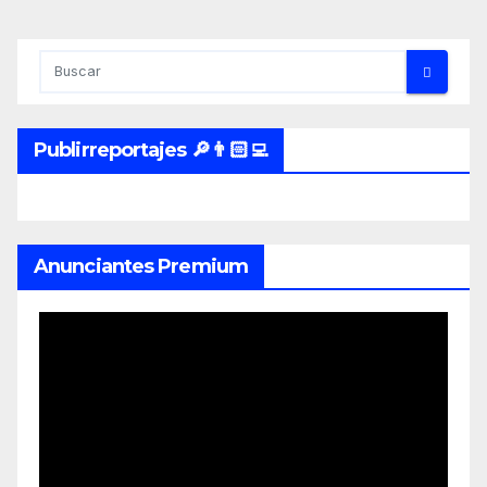
Publirreportajes 🔎👨🏻‍💻
Anunciantes Premium