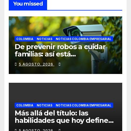
You missed
COLOMBIA
NOTICIAS
NOTICIAS COLOMBIA EMPRESARIAL
De prevenir robos a cuidar
familias: así está
evolucionando la
5 AGOSTO, 2026
videovigilancia en los
hogares colombianos
COLOMBIA
NOTICIAS
NOTICIAS COLOMBIA EMPRESARIAL
Más allá del título: las
habilidades que hoy definen
el éxito profesional en
5 AGOSTO, 2026