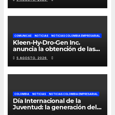
Colombia
COMUNICAE
NOTICIAS
NOTICIAS COLOMBIA EMPRESARIAL
Kleen-Hy-Dro-Gen Inc.
anuncia la obtención de las
certificaciones ISO 9001:2015
5 AGOSTO, 2026
y TSSA
COLOMBIA
NOTICIAS
NOTICIAS COLOMBIA EMPRESARIAL
Día Internacional de la
Juventud: la generación del
gran volumen, ¿por qué tus