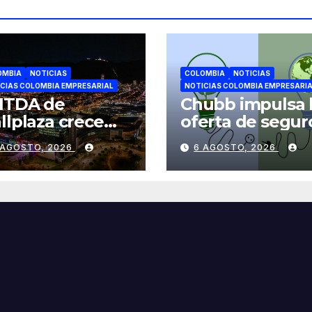
OMBIA
NOTICIAS
COLOMBIA
NOTICIAS
CIAS COLOMBIA EMPRESARIAL
NOTICIAS COLOMBIA EMPRESARI
ITDA de
Chubb impulsa 
llplaza crece
oferta de segur
6% en el
para el sector d
 AGOSTO, 2026
6 AGOSTO, 2026
gundo trimestre
energías
entras avanza
renovables en
 su plan de
América Latina
ecimiento en
lombia