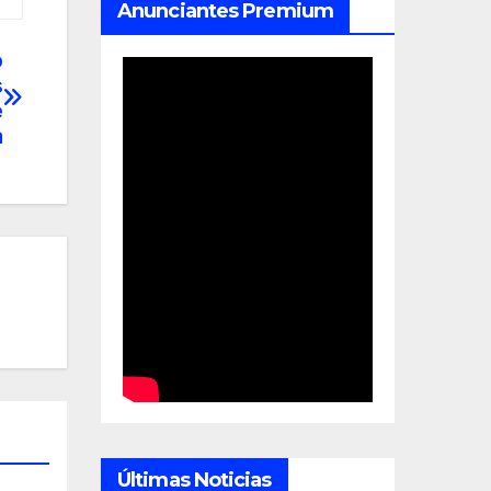
Anunciantes Premium
o
s
e
a
Últimas Noticias