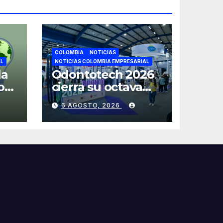
COLOMBIA
NOTICIAS
AL
NOTICIAS COLOMBIA EMPRESARIAL
la
Odontotech 2026
os
cierra su octava
e
edición con más
6 AGOSTO, 2026
de 6 mil visitantes