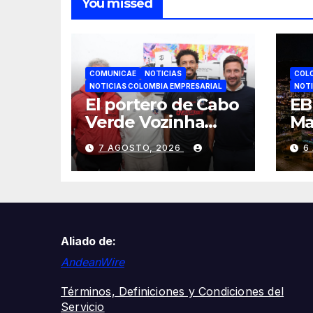
You missed
COMUNICAE
NOTICIAS
COL
NOTICIAS COLOMBIA EMPRESARIAL
NOTI
El portero de Cabo
EB
Verde Vozinha
Ma
ficha por Colo-Colo
9,
7 AGOSTO, 2026
6
y JETOUR
se
respalda su nueva
mi
etapa
en
cr
Co
Aliado de:
AndeanWire
Términos, Definiciones y Condiciones del
Servicio