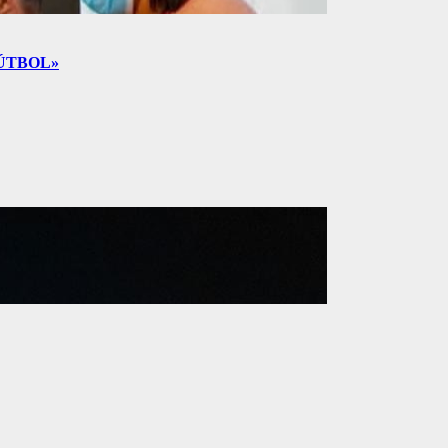
FÚTBOL»