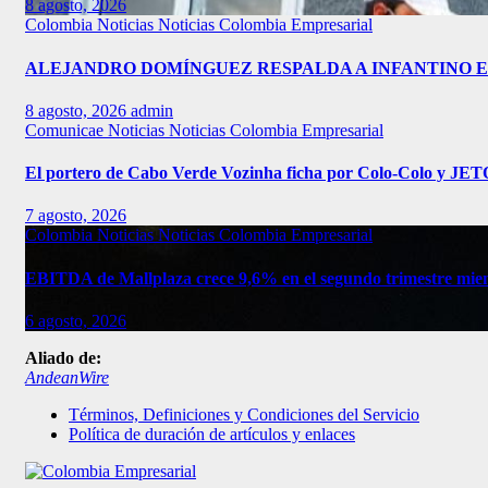
8 agosto, 2026
Colombia
Noticias
Noticias Colombia Empresarial
ALEJANDRO DOMÍNGUEZ RESPALDA A INFANTINO EN
8 agosto, 2026
admin
Comunicae
Noticias
Noticias Colombia Empresarial
El portero de Cabo Verde Vozinha ficha por Colo-Colo y JE
7 agosto, 2026
Colombia
Noticias
Noticias Colombia Empresarial
EBITDA de Mallplaza crece 9,6% en el segundo trimestre mien
6 agosto, 2026
Aliado de:
AndeanWire
Términos, Definiciones y Condiciones del Servicio
Política de duración de artículos y enlaces