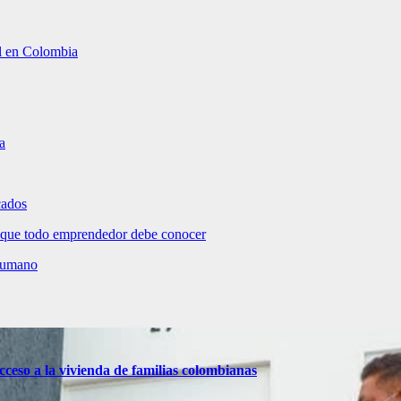
al en Colombia
a
cados
 que todo emprendedor debe conocer
 humano
cceso a la vivienda de familias colombianas