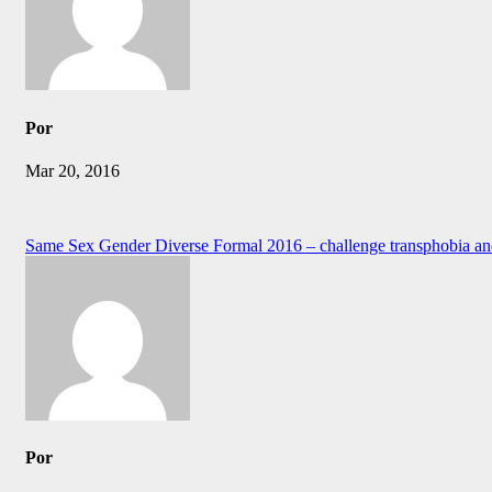
Por
Mar 20, 2016
Navegación
Same Sex Gender Diverse Formal 2016 – challenge transphobia a
de
entradas
Por