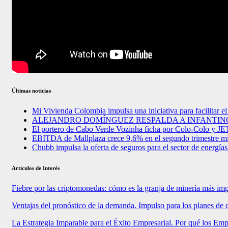
Últimas noticias
Mi Vivienda Colombia impulsa una iniciativa para facilitar el
ALEJANDRO DOMÍNGUEZ RESPALDA A INFANTINO 
El portero de Cabo Verde Vozinha ficha por Colo-Colo y J
EBITDA de Mallplaza crece 9,6% en el segundo trimestre mi
Chubb impulsa la oferta de seguros para el sector de energía
Artículos de Interés
Fiebre por las criptomonedas: cómo es la granja de minería más im
Ventajas del pronóstico de la demanda. Impulso para los planes de 
La Estrategia Imparable para el Éxito Empresarial. Por qué los E