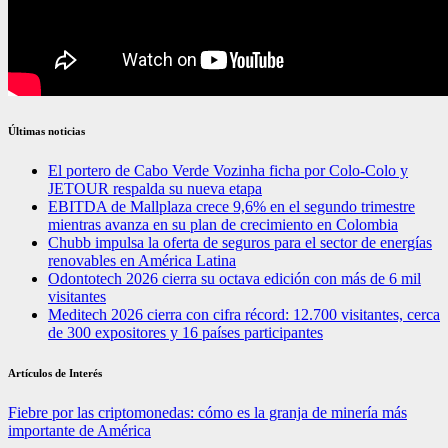
Últimas noticias
El portero de Cabo Verde Vozinha ficha por Colo-Colo y
JETOUR respalda su nueva etapa
EBITDA de Mallplaza crece 9,6% en el segundo trimestre
mientras avanza en su plan de crecimiento en Colombia
Chubb impulsa la oferta de seguros para el sector de energías
renovables en América Latina
Odontotech 2026 cierra su octava edición con más de 6 mil
visitantes
Meditech 2026 cierra con cifra récord: 12.700 visitantes, cerca
de 300 expositores y 16 países participantes
Artículos de Interés
Fiebre por las criptomonedas: cómo es la granja de minería más
importante de América