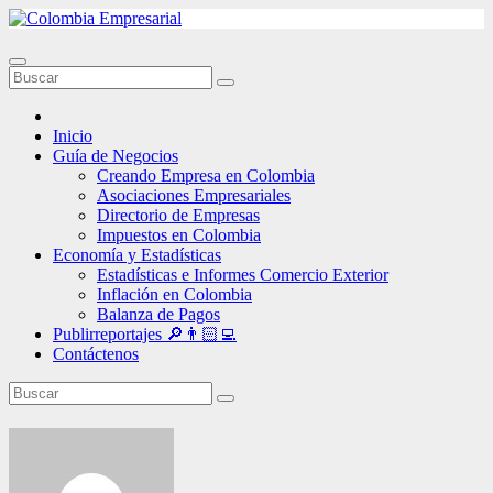
Ir
al
contenido
Inicio
Guía de Negocios
Creando Empresa en Colombia
Asociaciones Empresariales
Directorio de Empresas
Impuestos en Colombia
Economía y Estadísticas
Estadísticas e Informes Comercio Exterior
Inflación en Colombia
Balanza de Pagos
Publirreportajes 🔎👨🏻‍💻
Contáctenos