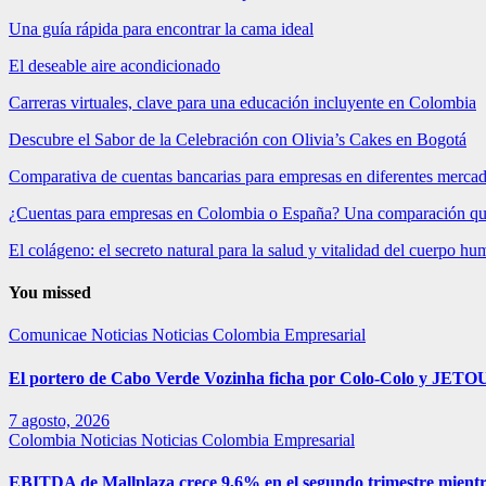
Una guía rápida para encontrar la cama ideal
El deseable aire acondicionado
Carreras virtuales, clave para una educación incluyente en Colombia
Descubre el Sabor de la Celebración con Olivia’s Cakes en Bogotá
Comparativa de cuentas bancarias para empresas en diferentes merca
¿Cuentas para empresas en Colombia o España? Una comparación qu
El colágeno: el secreto natural para la salud y vitalidad del cuerpo h
You missed
Comunicae
Noticias
Noticias Colombia Empresarial
El portero de Cabo Verde Vozinha ficha por Colo-Colo y JETOU
7 agosto, 2026
Colombia
Noticias
Noticias Colombia Empresarial
EBITDA de Mallplaza crece 9,6% en el segundo trimestre mientr