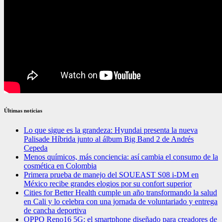
Últimas noticias
Lo que sigue es la grandeza: Hyundai presenta la nueva
Palisade Híbrida junto al álbum Big Band 2 de Andrés
Cepeda
Menos químicos, más conciencia: así cambia el consumo de la
cosmética en Colombia
Primera prueba de manejo del SOUEAST S08 i-DM en
México recibe grandes elogios por su confort superior
Cities for Better Health cumple un año transformando la salud
en Cali y lo celebra con una jornada de voluntariado y entrega
de cancha deportiva
OPPO Reno16 5G: el smartphone diseñado para creadores de