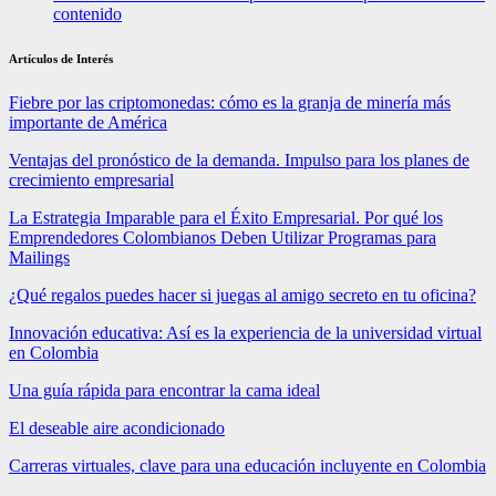
contenido
Artículos de Interés
Fiebre por las criptomonedas: cómo es la granja de minería más
importante de América
Ventajas del pronóstico de la demanda. Impulso para los planes de
crecimiento empresarial
La Estrategia Imparable para el Éxito Empresarial. Por qué los
Emprendedores Colombianos Deben Utilizar Programas para
Mailings
¿Qué regalos puedes hacer si juegas al amigo secreto en tu oficina?
Innovación educativa: Así es la experiencia de la universidad virtual
en Colombia
Una guía rápida para encontrar la cama ideal
El deseable aire acondicionado
Carreras virtuales, clave para una educación incluyente en Colombia