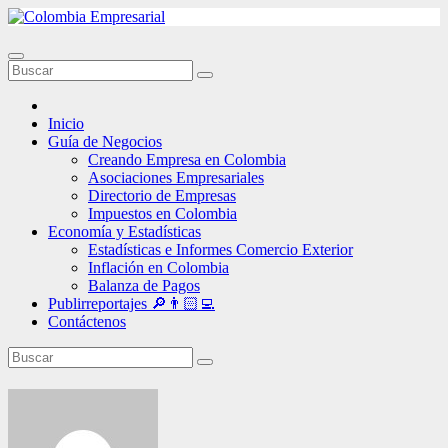
Ir
al
contenido
Inicio
Guía de Negocios
Creando Empresa en Colombia
Asociaciones Empresariales
Directorio de Empresas
Impuestos en Colombia
Economía y Estadísticas
Estadísticas e Informes Comercio Exterior
Inflación en Colombia
Balanza de Pagos
Publirreportajes 🔎👨🏻‍💻
Contáctenos