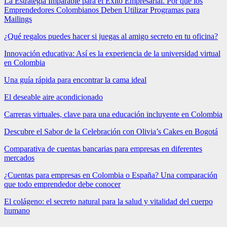
La Estrategia Imparable para el Éxito Empresarial. Por qué los
Emprendedores Colombianos Deben Utilizar Programas para
Mailings
¿Qué regalos puedes hacer si juegas al amigo secreto en tu oficina?
Innovación educativa: Así es la experiencia de la universidad virtual
en Colombia
Una guía rápida para encontrar la cama ideal
El deseable aire acondicionado
Carreras virtuales, clave para una educación incluyente en Colombia
Descubre el Sabor de la Celebración con Olivia’s Cakes en Bogotá
Comparativa de cuentas bancarias para empresas en diferentes
mercados
¿Cuentas para empresas en Colombia o España? Una comparación
que todo emprendedor debe conocer
El colágeno: el secreto natural para la salud y vitalidad del cuerpo
humano