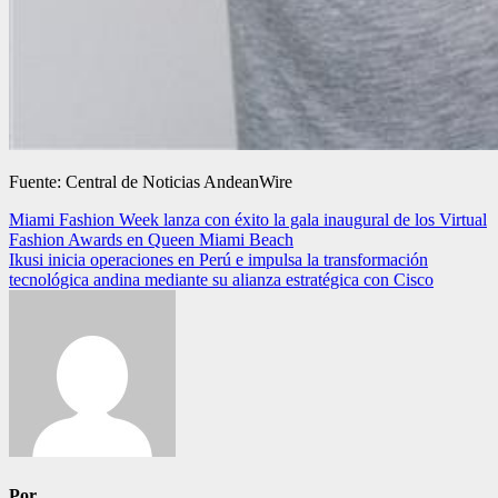
Fuente: Central de Noticias AndeanWire
Navegación
Miami Fashion Week lanza con éxito la gala inaugural de los Virtual
Fashion Awards en Queen Miami Beach
de
Ikusi inicia operaciones en Perú e impulsa la transformación
entradas
tecnológica andina mediante su alianza estratégica con Cisco
Por