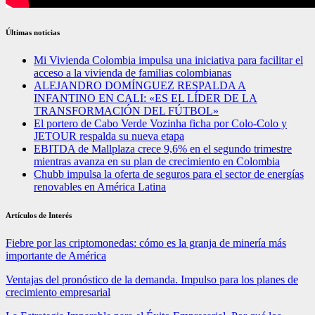
Últimas noticias
Mi Vivienda Colombia impulsa una iniciativa para facilitar el
acceso a la vivienda de familias colombianas
ALEJANDRO DOMÍNGUEZ RESPALDA A
INFANTINO EN CALI: «ES EL LÍDER DE LA
TRANSFORMACIÓN DEL FÚTBOL»
El portero de Cabo Verde Vozinha ficha por Colo-Colo y
JETOUR respalda su nueva etapa
EBITDA de Mallplaza crece 9,6% en el segundo trimestre
mientras avanza en su plan de crecimiento en Colombia
Chubb impulsa la oferta de seguros para el sector de energías
renovables en América Latina
Artículos de Interés
Fiebre por las criptomonedas: cómo es la granja de minería más
importante de América
Ventajas del pronóstico de la demanda. Impulso para los planes de
crecimiento empresarial