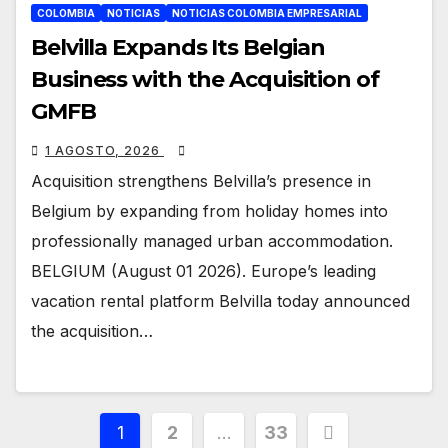
COLOMBIA
NOTICIAS
NOTICIAS COLOMBIA EMPRESARIAL
Belvilla Expands Its Belgian
Business with the Acquisition of
GMFB
1 AGOSTO, 2026
Acquisition strengthens Belvilla’s presence in
Belgium by expanding from holiday homes into
professionally managed urban accommodation.
BELGIUM (August 01 2026). Europe’s leading
vacation rental platform Belvilla today announced
the acquisition…
Paginación
1
2
…
33