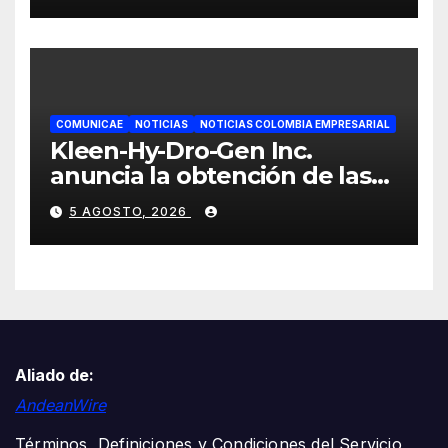
COMUNICAE
NOTICIAS
NOTICIAS COLOMBIA EMPRESARIAL
Kleen-Hy-Dro-Gen Inc.
anuncia la obtención de las
certificaciones ISO 9001:2015
5 AGOSTO, 2026
y TSSA
Aliado de:
AndeanWire
Términos, Definiciones y Condiciones del Servicio