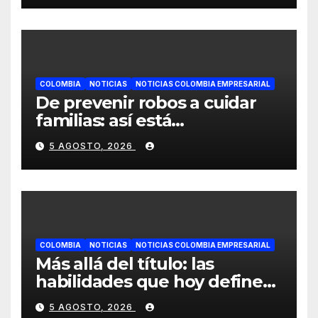
confianza durante la
quimioterapia
COLOMBIA
NOTICIAS
NOTICIAS COLOMBIA EMPRESARIAL
De prevenir robos a cuidar
familias: así está
evolucionando la
5 AGOSTO, 2026
videovigilancia en los
hogares colombianos
COLOMBIA
NOTICIAS
NOTICIAS COLOMBIA EMPRESARIAL
Más allá del título: las
habilidades que hoy definen
el éxito profesional en
5 AGOSTO, 2026
Colombia