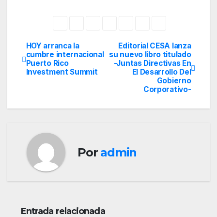
HOY arranca la
Editorial CESA lanza
Navegación
cumbre internacional
su nuevo libro titulado
Puerto Rico
-Juntas Directivas En
de
Investment Summit
El Desarrollo Del
Gobierno
entradas
Corporativo-
Por
admin
Entrada relacionada