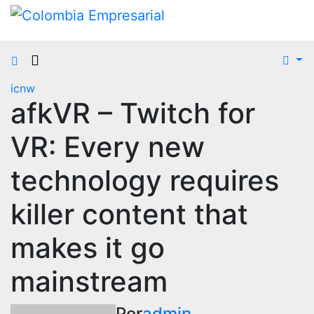
Ir
al
contenido
icnw
afkVR – Twitch for
VR: Every new
technology requires
killer content that
makes it go
mainstream
Por
admin