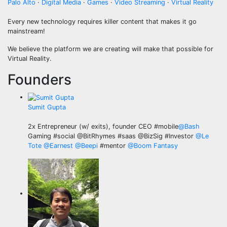
Palo Alto
·
Digital Media
·
Games
·
Video Streaming
·
Virtual Reality
Every new technology requires killer content that makes it go
mainstream!
We believe the platform we are creating will make that possible for
Virtual Reality.
Founders
Sumit Gupta
2x Entrepreneur (w/ exits), founder CEO #mobile
@
Bash
Gaming #social
@
BitRhymes
#saas @BizSig #Investor
@
Le
Tote
@
Earnest
@
Beepi
#mentor
@
Boom Fantasy