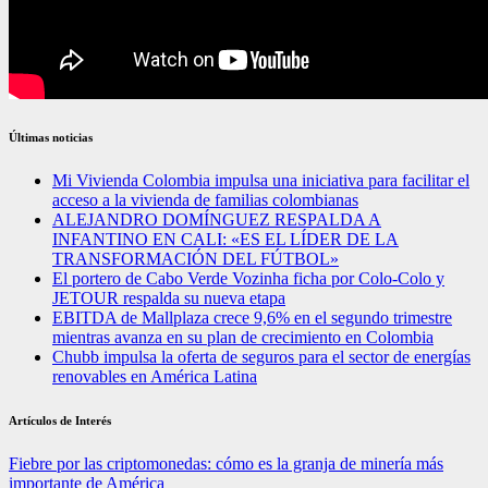
Últimas noticias
Mi Vivienda Colombia impulsa una iniciativa para facilitar el
acceso a la vivienda de familias colombianas
ALEJANDRO DOMÍNGUEZ RESPALDA A
INFANTINO EN CALI: «ES EL LÍDER DE LA
TRANSFORMACIÓN DEL FÚTBOL»
El portero de Cabo Verde Vozinha ficha por Colo-Colo y
JETOUR respalda su nueva etapa
EBITDA de Mallplaza crece 9,6% en el segundo trimestre
mientras avanza en su plan de crecimiento en Colombia
Chubb impulsa la oferta de seguros para el sector de energías
renovables en América Latina
Artículos de Interés
Fiebre por las criptomonedas: cómo es la granja de minería más
importante de América