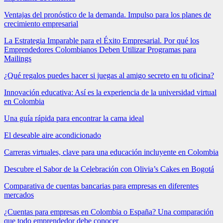
Ventajas del pronóstico de la demanda. Impulso para los planes de
crecimiento empresarial
La Estrategia Imparable para el Éxito Empresarial. Por qué los
Emprendedores Colombianos Deben Utilizar Programas para
Mailings
¿Qué regalos puedes hacer si juegas al amigo secreto en tu oficina?
Innovación educativa: Así es la experiencia de la universidad virtual
en Colombia
Una guía rápida para encontrar la cama ideal
El deseable aire acondicionado
Carreras virtuales, clave para una educación incluyente en Colombia
Descubre el Sabor de la Celebración con Olivia’s Cakes en Bogotá
Comparativa de cuentas bancarias para empresas en diferentes
mercados
¿Cuentas para empresas en Colombia o España? Una comparación
que todo emprendedor debe conocer