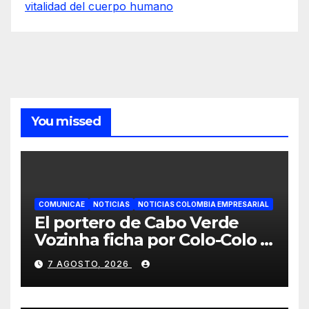
vitalidad del cuerpo humano
You missed
COMUNICAE
NOTICIAS
NOTICIAS COLOMBIA EMPRESARIAL
El portero de Cabo Verde
Vozinha ficha por Colo-Colo y
JETOUR respalda su nueva
7 AGOSTO, 2026
etapa