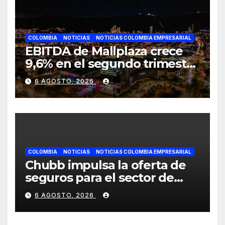
COLOMBIA
NOTICIAS
NOTICIAS COLOMBIA EMPRESARIAL
EBITDA de Mallplaza crece
9,6% en el segundo trimestre
mientras avanza en su plan
6 AGOSTO, 2026
de crecimiento en Colombia
COLOMBIA
NOTICIAS
NOTICIAS COLOMBIA EMPRESARIAL
Chubb impulsa la oferta de
seguros para el sector de
energías renovables en
6 AGOSTO, 2026
América Latina