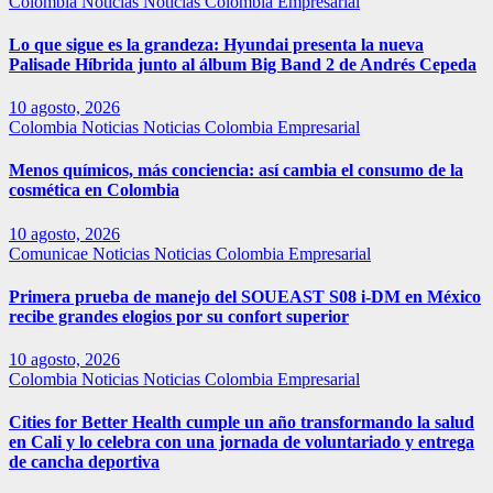
Colombia
Noticias
Noticias Colombia Empresarial
Lo que sigue es la grandeza: Hyundai presenta la nueva
Palisade Híbrida junto al álbum Big Band 2 de Andrés Cepeda
10 agosto, 2026
Colombia
Noticias
Noticias Colombia Empresarial
Menos químicos, más conciencia: así cambia el consumo de la
cosmética en Colombia
10 agosto, 2026
Comunicae
Noticias
Noticias Colombia Empresarial
Primera prueba de manejo del SOUEAST S08 i-DM en México
recibe grandes elogios por su confort superior
10 agosto, 2026
Colombia
Noticias
Noticias Colombia Empresarial
Cities for Better Health cumple un año transformando la salud
en Cali y lo celebra con una jornada de voluntariado y entrega
de cancha deportiva