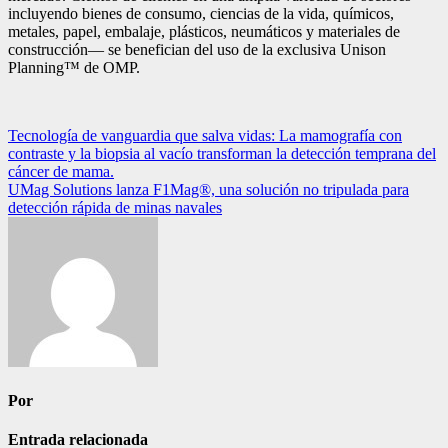
incluyendo bienes de consumo, ciencias de la vida, químicos,
metales, papel, embalaje, plásticos, neumáticos y materiales de
construcción— se benefician del uso de la exclusiva Unison
Planning™ de OMP.
Navegación
Tecnología de vanguardia que salva vidas: La mamografía con
contraste y la biopsia al vacío transforman la detección temprana del
de
cáncer de mama.
entradas
UMag Solutions lanza F1Mag®, una solución no tripulada para
detección rápida de minas navales
Por
Entrada relacionada