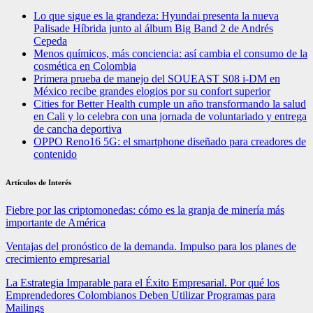
Lo que sigue es la grandeza: Hyundai presenta la nueva
Palisade Híbrida junto al álbum Big Band 2 de Andrés
Cepeda
Menos químicos, más conciencia: así cambia el consumo de la
cosmética en Colombia
Primera prueba de manejo del SOUEAST S08 i-DM en
México recibe grandes elogios por su confort superior
Cities for Better Health cumple un año transformando la salud
en Cali y lo celebra con una jornada de voluntariado y entrega
de cancha deportiva
OPPO Reno16 5G: el smartphone diseñado para creadores de
contenido
Artículos de Interés
Fiebre por las criptomonedas: cómo es la granja de minería más
importante de América
Ventajas del pronóstico de la demanda. Impulso para los planes de
crecimiento empresarial
La Estrategia Imparable para el Éxito Empresarial. Por qué los
Emprendedores Colombianos Deben Utilizar Programas para
Mailings