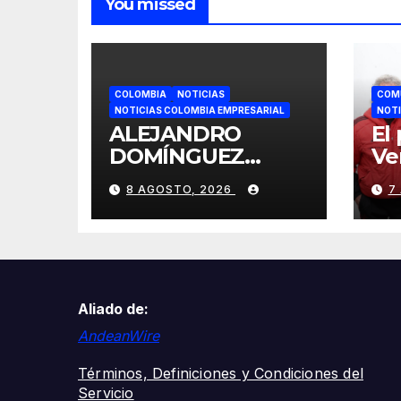
You missed
COLOMBIA
NOTICIAS
COM
NOTICIAS COLOMBIA EMPRESARIAL
NOTI
ALEJANDRO
El
DOMÍNGUEZ
Ve
RESPALDA A
fi
8 AGOSTO, 2026
7
INFANTINO EN
y 
CALI: «ES EL LÍDER
re
DE LA
et
TRANSFORMACIÓ
N DEL FÚTBOL»
Aliado de:
AndeanWire
Términos, Definiciones y Condiciones del
Servicio