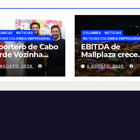
UNICAE
NOTICIAS
COLOMBIA
NOTICIAS
CIAS COLOMBIA EMPRESARIAL
NOTICIAS COLOMBIA EMPRESARI
 portero de Cabo
EBITDA de
rde Vozinha
Mallplaza crece
cha por Colo-Colo
9,6% en el
 AGOSTO, 2026
6 AGOSTO, 2026
JETOUR
segundo trimes
spalda su nueva
mientras avanz
apa
en su plan de
crecimiento en
Colombia