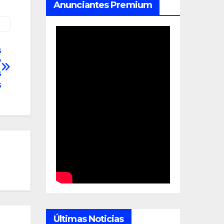
Anunciantes Premium
s
y
s
s
Últimas Noticias