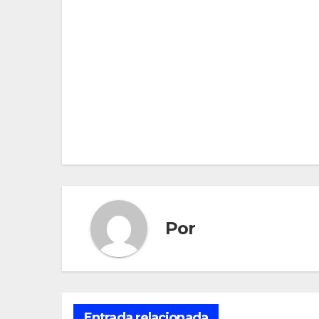
Navegación
de
entradas
Por
Entrada relacionada