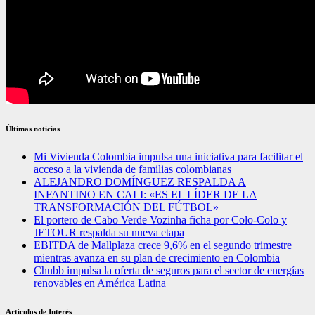
Últimas noticias
Mi Vivienda Colombia impulsa una iniciativa para facilitar el
acceso a la vivienda de familias colombianas
ALEJANDRO DOMÍNGUEZ RESPALDA A
INFANTINO EN CALI: «ES EL LÍDER DE LA
TRANSFORMACIÓN DEL FÚTBOL»
El portero de Cabo Verde Vozinha ficha por Colo-Colo y
JETOUR respalda su nueva etapa
EBITDA de Mallplaza crece 9,6% en el segundo trimestre
mientras avanza en su plan de crecimiento en Colombia
Chubb impulsa la oferta de seguros para el sector de energías
renovables en América Latina
Artículos de Interés