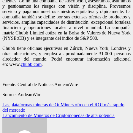
clientes. Como una compañía de suscripción, asesoramos, asumimos
y gestionamos los riesgos con visión y disciplina. Proveemos
servicio y pagamos nuestros siniestros equitativa y rápidamente. La
compañía también se define por sus extensas ofertas de productos y
servicios, amplias capacidades de distribución, excepcional fortaleza
financiera y operaciones locales a nivel mundial. La compañía
matriz Chubb Limited cotiza en la Bolsa de Valores de Nueva York
(NYSE:CB) y es integrante del índice de S&P 500.
Chubb tiene oficinas ejecutivas en Zúrich, Nueva York, Londres y
otras ubicaciones, y emplea a aproximadamente 31.000 personas
alrededor del mundo. Podrá encontrar información adicional
en: www.
chubb.com
.
Fuente: Central de Noticias AndeanWire
Source: AndeanWire
Navegación
Las plataformas mineras de OnMiners ofrecen el ROI más rápido
del mercado
de
Lanzamiento de Mineros de Criptomonedas de alta potencia
entradas