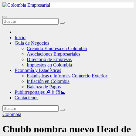
Ir
al
contenido
Inicio
Guía de Negocios
Creando Empresa en Colombia
Asociaciones Empresariales
Directorio de Empresas
Impuestos en Colombia
Economía y Estadísticas
Estadísticas e Informes Comercio Exterior
Inflación en Colombia
Balanza de Pagos
Publirreportajes 🔎👨🏻‍💻
Contáctenos
Colombia
Chubb nombra nuevo Head de