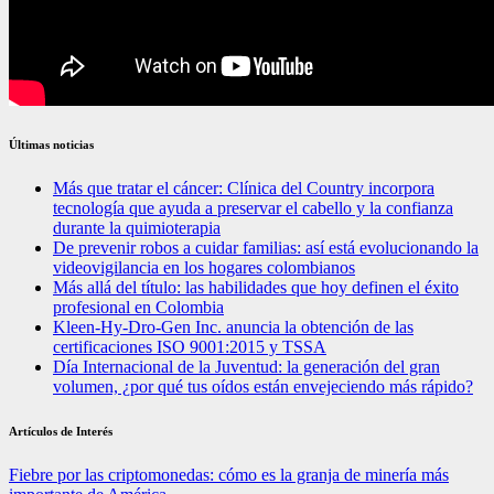
Últimas noticias
Más que tratar el cáncer: Clínica del Country incorpora
tecnología que ayuda a preservar el cabello y la confianza
durante la quimioterapia
De prevenir robos a cuidar familias: así está evolucionando la
videovigilancia en los hogares colombianos
Más allá del título: las habilidades que hoy definen el éxito
profesional en Colombia
Kleen-Hy-Dro-Gen Inc. anuncia la obtención de las
certificaciones ISO 9001:2015 y TSSA
Día Internacional de la Juventud: la generación del gran
volumen, ¿por qué tus oídos están envejeciendo más rápido?
Artículos de Interés
Fiebre por las criptomonedas: cómo es la granja de minería más