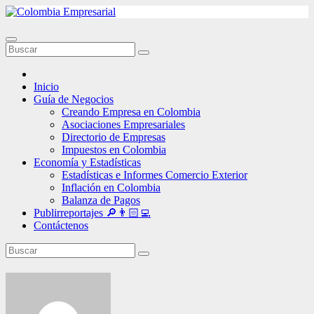
Ir
al
contenido
Inicio
Guía de Negocios
Creando Empresa en Colombia
Asociaciones Empresariales
Directorio de Empresas
Impuestos en Colombia
Economía y Estadísticas
Estadísticas e Informes Comercio Exterior
Inflación en Colombia
Balanza de Pagos
Publirreportajes 🔎👨🏻‍💻
Contáctenos