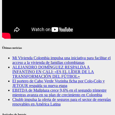
Últimas noticias
Mi Vivienda Colombia impulsa una iniciativa para facilitar el
acceso a la vivienda de familias colombianas
ALEJANDRO DOMÍNGUEZ RESPALDA A
INFANTINO EN CALI: «ES EL LÍDER DE LA
TRANSFORMACIÓN DEL FÚTBOL»
El portero de Cabo Verde Vozinha ficha por Colo-Colo y
JETOUR respalda su nueva etapa
EBITDA de Mallplaza crece 9,6% en el segundo trimestre
mientras avanza en su plan de crecimiento en Colombia
Chubb impulsa la oferta de seguros para el sector de energías
renovables en América Latina
Artículos de Interés