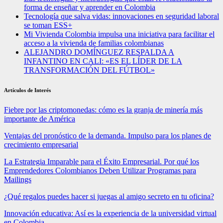
forma de enseñar y aprender en Colombia
Tecnología que salva vidas: innovaciones en seguridad laboral
se toman ESS+
Mi Vivienda Colombia impulsa una iniciativa para facilitar el
acceso a la vivienda de familias colombianas
ALEJANDRO DOMÍNGUEZ RESPALDA A
INFANTINO EN CALI: «ES EL LÍDER DE LA
TRANSFORMACIÓN DEL FÚTBOL»
Artículos de Interés
Fiebre por las criptomonedas: cómo es la granja de minería más
importante de América
Ventajas del pronóstico de la demanda. Impulso para los planes de
crecimiento empresarial
La Estrategia Imparable para el Éxito Empresarial. Por qué los
Emprendedores Colombianos Deben Utilizar Programas para
Mailings
¿Qué regalos puedes hacer si juegas al amigo secreto en tu oficina?
Innovación educativa: Así es la experiencia de la universidad virtual
en Colombia