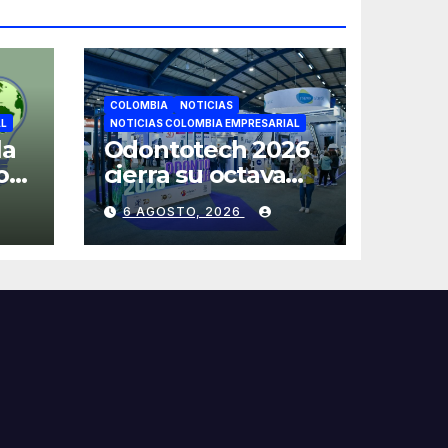
COLOMBIA
NOTICIAS
AL
NOTICIAS COLOMBIA EMPRESARIAL
la
Odontotech 2026
os
cierra su octava
e
edición con más
6 AGOSTO, 2026
de 6 mil visitantes