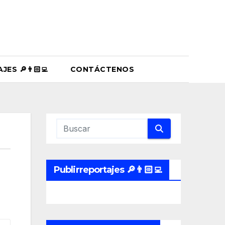
ES 🔎👨🏻‍💻
CONTÁCTENOS
Publirreportajes 🔎👨🏻‍💻