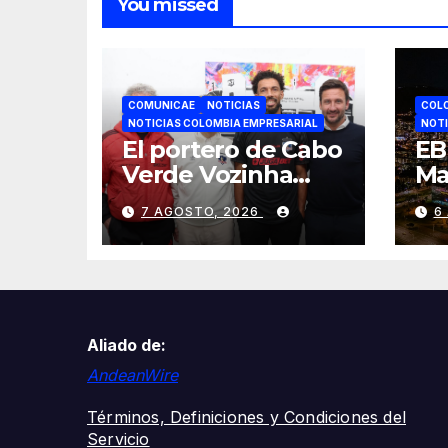
You missed
COMUNICAE
NOTICIAS
COL
NOTICIAS COLOMBIA EMPRESARIAL
NOTI
El portero de Cabo
EB
Verde Vozinha
Ma
ficha por Colo-Colo
9,
7 AGOSTO, 2026
6
y JETOUR
se
respalda su nueva
mi
etapa
en
cr
Co
Aliado de:
AndeanWire
Términos, Definiciones y Condiciones del
Servicio