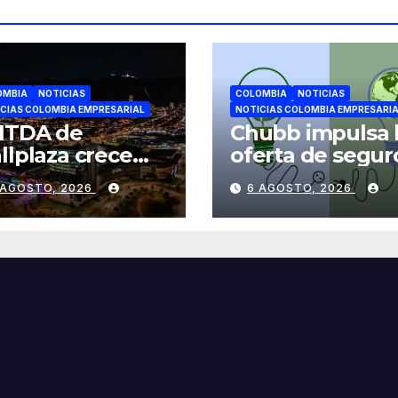
OMBIA
NOTICIAS
COLOMBIA
NOTICIAS
CIAS COLOMBIA EMPRESARIAL
NOTICIAS COLOMBIA EMPRESARI
ITDA de
Chubb impulsa 
llplaza crece
oferta de segur
6% en el
para el sector d
 AGOSTO, 2026
6 AGOSTO, 2026
gundo trimestre
energías
entras avanza
renovables en
 su plan de
América Latina
ecimiento en
lombia