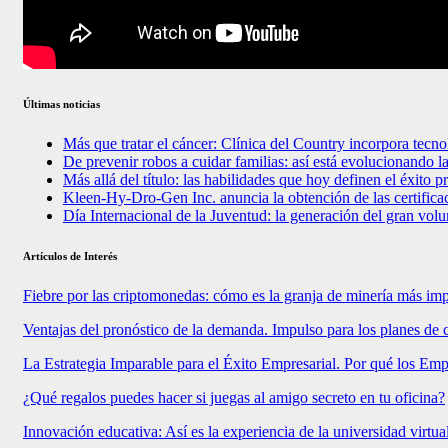
Últimas noticias
Más que tratar el cáncer: Clínica del Country incorpora tecno
De prevenir robos a cuidar familias: así está evolucionando 
Más allá del título: las habilidades que hoy definen el éxito 
Kleen-Hy-Dro-Gen Inc. anuncia la obtención de las certifi
Día Internacional de la Juventud: la generación del gran vol
Artículos de Interés
Fiebre por las criptomonedas: cómo es la granja de minería más im
Ventajas del pronóstico de la demanda. Impulso para los planes de 
La Estrategia Imparable para el Éxito Empresarial. Por qué los E
¿Qué regalos puedes hacer si juegas al amigo secreto en tu oficina?
Innovación educativa: Así es la experiencia de la universidad virtu