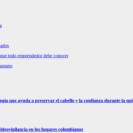
a
cados
 que todo emprendedor debe conocer
 humano
ogía que ayuda a preservar el cabello y la confianza durante la qu
videovigilancia en los hogares colombianos