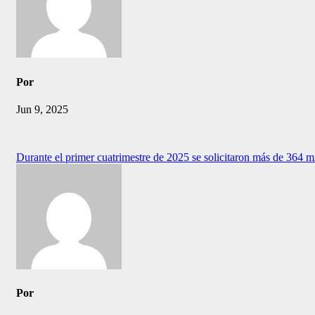
Por
Jun 9, 2025
Navegación
Durante el primer cuatrimestre de 2025 se solicitaron más de 364 
de
entradas
Por