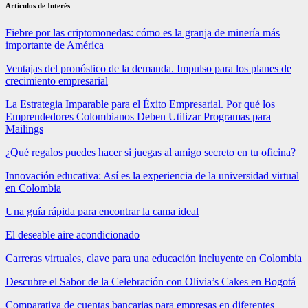
Artículos de Interés
Fiebre por las criptomonedas: cómo es la granja de minería más
importante de América
Ventajas del pronóstico de la demanda. Impulso para los planes de
crecimiento empresarial
La Estrategia Imparable para el Éxito Empresarial. Por qué los
Emprendedores Colombianos Deben Utilizar Programas para
Mailings
¿Qué regalos puedes hacer si juegas al amigo secreto en tu oficina?
Innovación educativa: Así es la experiencia de la universidad virtual
en Colombia
Una guía rápida para encontrar la cama ideal
El deseable aire acondicionado
Carreras virtuales, clave para una educación incluyente en Colombia
Descubre el Sabor de la Celebración con Olivia’s Cakes en Bogotá
Comparativa de cuentas bancarias para empresas en diferentes