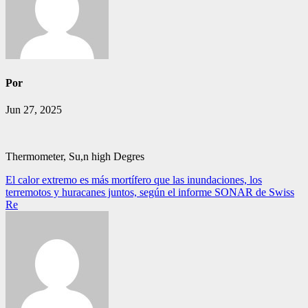
Por
Jun 27, 2025
Thermometer, Su,n high Degres
Navegación
El calor extremo es más mortífero que las inundaciones, los
terremotos y huracanes juntos, según el informe SONAR de Swiss
de
Re
entradas