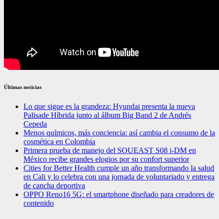
Últimas noticias
Lo que sigue es la grandeza: Hyundai presenta la nueva
Palisade Híbrida junto al álbum Big Band 2 de Andrés
Cepeda
Menos químicos, más conciencia: así cambia el consumo de la
cosmética en Colombia
Primera prueba de manejo del SOUEAST S08 i-DM en
México recibe grandes elogios por su confort superior
Cities for Better Health cumple un año transformando la salud
en Cali y lo celebra con una jornada de voluntariado y entrega
de cancha deportiva
OPPO Reno16 5G: el smartphone diseñado para creadores de
contenido