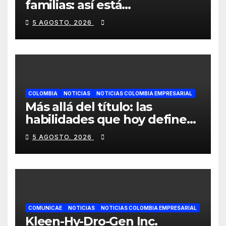
familias: así está
evolucionando la
5 AGOSTO, 2026
videovigilancia en los
hogares colombianos
COLOMBIA
NOTICIAS
NOTICIAS COLOMBIA EMPRESARIAL
Más allá del título: las
habilidades que hoy definen
el éxito profesional en
5 AGOSTO, 2026
Colombia
COMUNICAE
NOTICIAS
NOTICIAS COLOMBIA EMPRESARIAL
Kleen-Hy-Dro-Gen Inc.