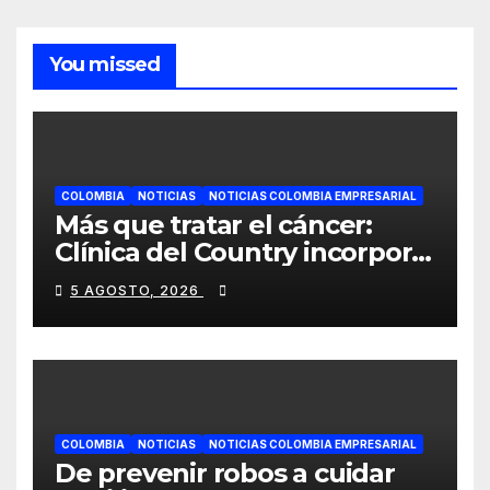
You missed
COLOMBIA
NOTICIAS
NOTICIAS COLOMBIA EMPRESARIAL
Más que tratar el cáncer:
Clínica del Country incorpora
tecnología que ayuda a
5 AGOSTO, 2026
preservar el cabello y la
confianza durante la
quimioterapia
COLOMBIA
NOTICIAS
NOTICIAS COLOMBIA EMPRESARIAL
De prevenir robos a cuidar