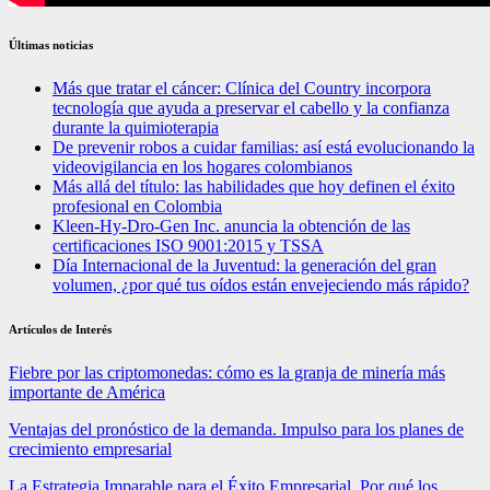
Últimas noticias
Más que tratar el cáncer: Clínica del Country incorpora
tecnología que ayuda a preservar el cabello y la confianza
durante la quimioterapia
De prevenir robos a cuidar familias: así está evolucionando la
videovigilancia en los hogares colombianos
Más allá del título: las habilidades que hoy definen el éxito
profesional en Colombia
Kleen-Hy-Dro-Gen Inc. anuncia la obtención de las
certificaciones ISO 9001:2015 y TSSA
Día Internacional de la Juventud: la generación del gran
volumen, ¿por qué tus oídos están envejeciendo más rápido?
Artículos de Interés
Fiebre por las criptomonedas: cómo es la granja de minería más
importante de América
Ventajas del pronóstico de la demanda. Impulso para los planes de
crecimiento empresarial
La Estrategia Imparable para el Éxito Empresarial. Por qué los