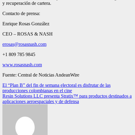
y recuperación de cartera.
Contacto de prensa:
Enrique Rosas González
CEO – ROSAS & NASH
erosas@rosasnash.com
+1 809 785 9845
www.rosasnash.com
Fuente: Central de Noticias AndeanWire
Navegación
El “Plan B” del fin de semana electoral es disfrutar de las
producciones colombianas en el cine
de
Resin Solutions LLC presenta Stratix™ para productos destinados a
entradas
aplicaciones aeroespaciales y de defensa