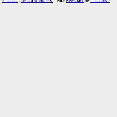
Funciona gracias a WordPress
|
Tema:
News Jack
de
Themeansar