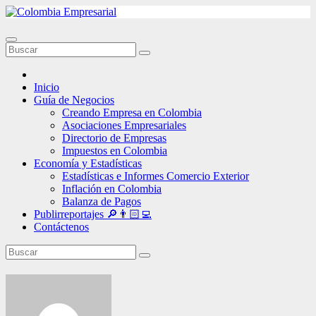
Ir
al
contenido
Inicio
Guía de Negocios
Creando Empresa en Colombia
Asociaciones Empresariales
Directorio de Empresas
Impuestos en Colombia
Economía y Estadísticas
Estadísticas e Informes Comercio Exterior
Inflación en Colombia
Balanza de Pagos
Publirreportajes 🔎👨🏻‍💻
Contáctenos