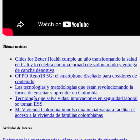
Últimas noticias
Cities for Better Health cumple un año transformando la salud
en Cali y lo celebra con una jornada de voluntariado y entrega
de cancha deportiva
OPPO Reno16 5G: el smartphone diseñado para creadores de
contenido
Las tecnologías y metodologías que están revolucionando la
forma de enseñar y aprender en Colombia
Tecnología que salva vidas: innovaciones en seguridad laboral
se toman ESS+
Mi Vivienda Colombia impulsa una iniciativa para facilitar el
acceso a la vivienda de familias colombianas
Artículos de Interés