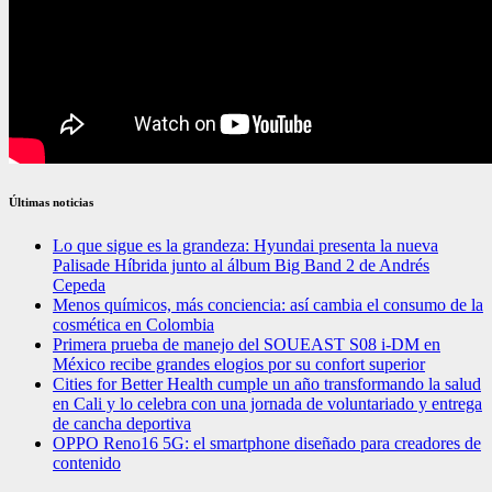
Últimas noticias
Lo que sigue es la grandeza: Hyundai presenta la nueva
Palisade Híbrida junto al álbum Big Band 2 de Andrés
Cepeda
Menos químicos, más conciencia: así cambia el consumo de la
cosmética en Colombia
Primera prueba de manejo del SOUEAST S08 i-DM en
México recibe grandes elogios por su confort superior
Cities for Better Health cumple un año transformando la salud
en Cali y lo celebra con una jornada de voluntariado y entrega
de cancha deportiva
OPPO Reno16 5G: el smartphone diseñado para creadores de
contenido