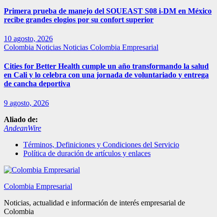
Primera prueba de manejo del SOUEAST S08 i-DM en México
recibe grandes elogios por su confort superior
10 agosto, 2026
Colombia
Noticias
Noticias Colombia Empresarial
Cities for Better Health cumple un año transformando la salud
en Cali y lo celebra con una jornada de voluntariado y entrega
de cancha deportiva
9 agosto, 2026
Aliado de:
AndeanWire
Términos, Definiciones y Condiciones del Servicio
Política de duración de artículos y enlaces
Colombia Empresarial
Noticias, actualidad e información de interés empresarial de
Colombia