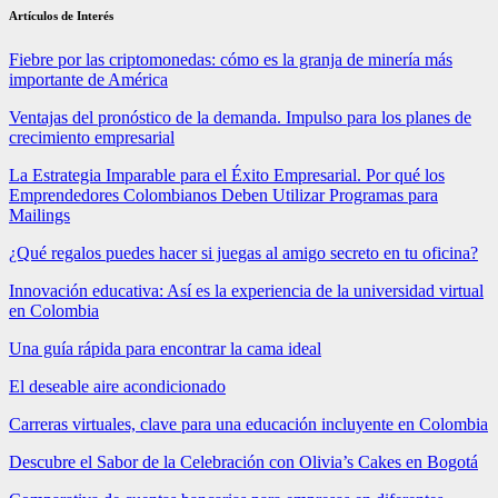
Artículos de Interés
Fiebre por las criptomonedas: cómo es la granja de minería más
importante de América
Ventajas del pronóstico de la demanda. Impulso para los planes de
crecimiento empresarial
La Estrategia Imparable para el Éxito Empresarial. Por qué los
Emprendedores Colombianos Deben Utilizar Programas para
Mailings
¿Qué regalos puedes hacer si juegas al amigo secreto en tu oficina?
Innovación educativa: Así es la experiencia de la universidad virtual
en Colombia
Una guía rápida para encontrar la cama ideal
El deseable aire acondicionado
Carreras virtuales, clave para una educación incluyente en Colombia
Descubre el Sabor de la Celebración con Olivia’s Cakes en Bogotá