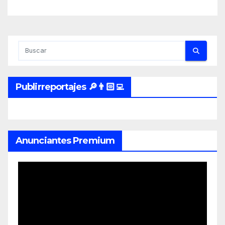
Publirreportajes 🔎👨🏻‍💻
Anunciantes Premium