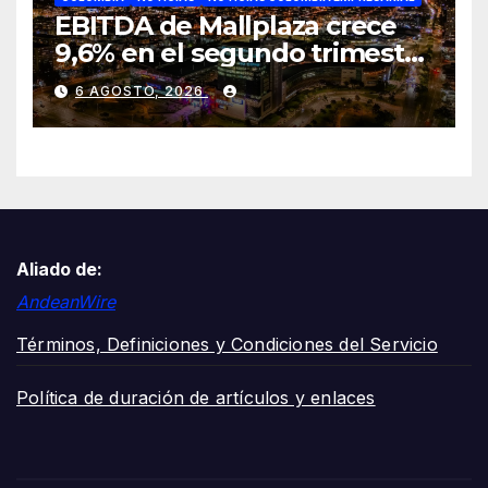
EBITDA de Mallplaza crece
9,6% en el segundo trimestre
mientras avanza en su plan
6 AGOSTO, 2026
de crecimiento en Colombia
Aliado de:
AndeanWire
Términos, Definiciones y Condiciones del Servicio
Política de duración de artículos y enlaces