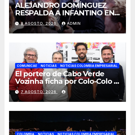
ALEJANDRO DOMÍNGUEZ
RESPALDA A INFANTINO EN
CALI: «ES EL LÍDER DE LA
8 AGOSTO, 2026
ADMIN
TRANSFORMACIÓN DEL
FÚTBOL»
COMUNICAE
NOTICIAS
NOTICIAS COLOMBIA EMPRESARIAL
El portero de Cabo Verde
Vozinha ficha por Colo-Colo y
JETOUR respalda su nueva
7 AGOSTO, 2026
etapa
COLOMBIA
NOTICIAS
NOTICIAS COLOMBIA EMPRESARIAL