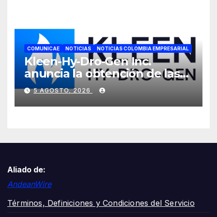
COMUNICAE
NOTICIAS
NOTICIAS COLOMBIA EMPRESARIAL
Kleen-Hy-Dro-Gen Inc.
anuncia la obtención de las
certificaciones ISO 9001:2015
5 AGOSTO, 2026
y TSSA
Aliado de:
AndeanWire
Términos, Definiciones y Condiciones del Servicio