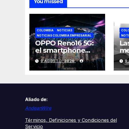
You missed
COLOMBIA
NOTICIAS
COL
NOTICIAS COLOMBIA EMPRESARIAL
NOTI
OPPO Reno16 5G:
La
el smartphone
me
diseñado para
es
9 AGOSTO, 2026
9
creadores de
re
contenido
fo
y 
Co
Aliado de:
AndeanWire
Términos, Definiciones y Condiciones del
Servicio