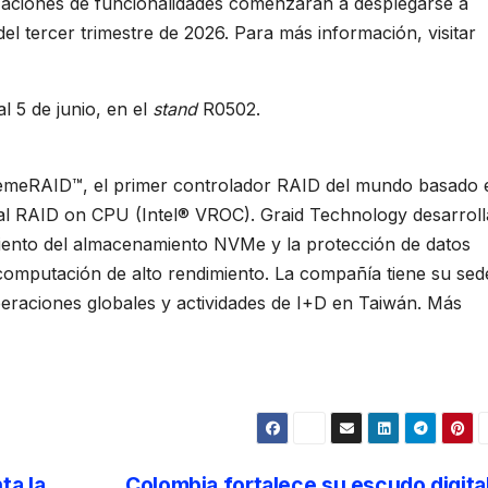
zaciones de funcionalidades comenzarán a desplegarse a
del tercer trimestre de 2026. Para más información, visitar
l 5 de junio, en el
stand
R0502.
remeRAID™, el primer controlador RAID del mundo basado 
ual RAID on CPU (Intel® VROC). Graid Technology desarroll
iento del almacenamiento NVMe y la protección de datos
computación de alto rendimiento. La compañía tiene su sed
peraciones globales y actividades de I+D en Taiwán. Más
ta la
Colombia fortalece su escudo digita