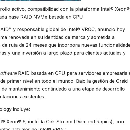
llo activo, compatibilidad con la plataforma Intel® Xeon®
lidada base RAID NVMe basada en CPU
AID™ y responsable global de Intel® VROC, anunció hoy
ma renovada en su identidad de marca y sometida a
ja de ruta de 24 meses que incorpora nuevas funcionalidade
as y una inversión a largo plazo para clientes actuales y
software
RAID basada en CPU para servidores empresarial
e primer nivel en todo el mundo. Bajo la gestión de Graid
 de mantenimiento continuado a una etapa de desarrollo
ntaciones existentes.
logy incluye:
tel® Xeon® 6, incluida Oak Stream (Diamond Rapids), con
ientes actuales de Intel® VROC.