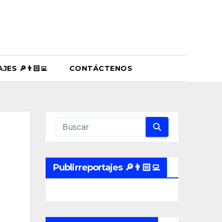
ES 🔎👨🏻‍💻
CONTÁCTENOS
Publirreportajes 🔎👨🏻‍💻