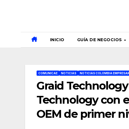
Ir
al
contenido
INICIO
GUÍA DE NEGOCIOS
COMUNICAE
NOTICIAS
NOTICIAS COLOMBIA EMPRESAR
Graid Technology
Technology con el
OEM de primer ni