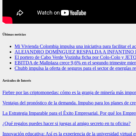
Últimas noticias
Mi Vivienda Colombia impulsa una iniciativa para facilitar el a
ALEJANDRO DOMÍNGUEZ RESPALDA A INFANTINO E
El portero de Cabo Verde Vozinha ficha por Colo-Colo y JET
EBITDA de Mallplaza crece 9,6% en el segundo trimestre mien
Chubb impulsa la oferta de seguros para el sector de energías 
Artículos de Interés
Fiebre por las criptomonedas: cómo es la granja de minería más impo
Ventajas del pronóstico de la demanda. Impulso para los planes de cr
La Estrategia Imparable para el Éxito Empresarial. Por qué los Emp
¿Qué regalos puedes hacer si juegas al amigo secreto en tu oficina?
Innovación educativa: Así es la experiencia de la universidad virtual