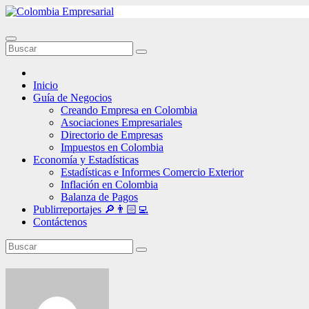
Ir
al
contenido
Inicio
Guía de Negocios
Creando Empresa en Colombia
Asociaciones Empresariales
Directorio de Empresas
Impuestos en Colombia
Economía y Estadísticas
Estadísticas e Informes Comercio Exterior
Inflación en Colombia
Balanza de Pagos
Publirreportajes 🔎👨🏻‍💻
Contáctenos