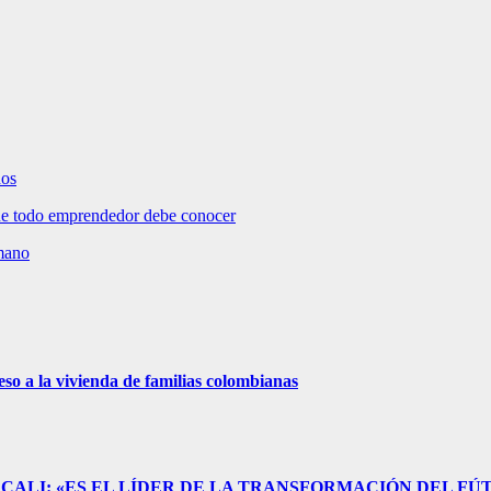
dos
e todo emprendedor debe conocer
umano
eso a la vivienda de familias colombianas
CALI: «ES EL LÍDER DE LA TRANSFORMACIÓN DEL FÚ