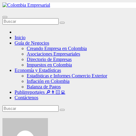
Ir
al
contenido
Inicio
Guía de Negocios
Creando Empresa en Colombia
Asociaciones Empresariales
Directorio de Empresas
Impuestos en Colombia
Economía y Estadísticas
Estadísticas e Informes Comercio Exterior
Inflación en Colombia
Balanza de Pagos
Publirreportajes 🔎👨🏻‍💻
Contáctenos