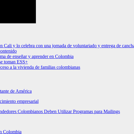
en Cali y lo celebra con una jornada de voluntariado y entrega de canch
contenido
orma de enseñar y aprender en Colombia
l se toman ESS+
cceso a la vivienda de familias colombianas
rtante de América
ecimiento empresarial
rendedores Colombianos Deben Utilizar Programas para Mailings
 en Colombia