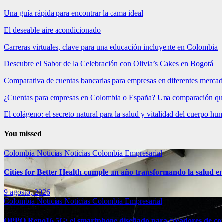
Una guía rápida para encontrar la cama ideal
El deseable aire acondicionado
Carreras virtuales, clave para una educación incluyente en Colombia
Descubre el Sabor de la Celebración con Olivia’s Cakes en Bogotá
Comparativa de cuentas bancarias para empresas en diferentes merca
¿Cuentas para empresas en Colombia o España? Una comparación qu
El colágeno: el secreto natural para la salud y vitalidad del cuerpo h
You missed
Colombia
Noticias
Noticias Colombia Empresarial
Cities for Better Health cumple un año transformando la salud e
9 agosto, 2026
Colombia
Noticias
Noticias Colombia Empresarial
OPPO Reno16 5G: el smartphone diseñado para creadores de co