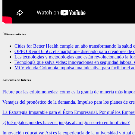
Últimas noticias
Cities for Better Health cumple un año transformando la salud 
OPPO Reno16 5G: el smartphone diseñado para creadores de 
Las tecnologías y metodologías que están revolucionando la f
Tecnología que salva vidas: innovaciones en seguridad labora
Mi Vivienda Colombia impulsa una iniciativa para facilitar el a
Artículos de Interés
Fiebre por las criptomonedas: cómo es la granja de minería más impo
Ventajas del pronóstico de la demanda. Impulso para los planes de cr
La Estrategia Imparable para el Éxito Empresarial. Por qué los Emp
¿Qué regalos puedes hacer si juegas al amigo secreto en tu oficina?
Innovación educativa: Así es la experiencia de la universidad virtual