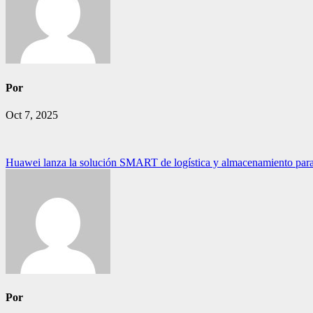
Por
Oct 7, 2025
Navegación
Huawei lanza la solución SMART de logística y almacenamiento para apr
de
entradas
Por