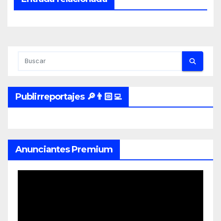
Publirreportajes 🔎👨🏻‍💻
Anunciantes Premium