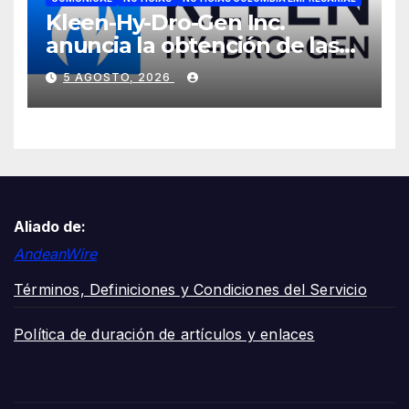
Kleen-Hy-Dro-Gen Inc.
anuncia la obtención de las
certificaciones ISO 9001:2015
5 AGOSTO, 2026
y TSSA
Aliado de:
AndeanWire
Términos, Definiciones y Condiciones del Servicio
Política de duración de artículos y enlaces