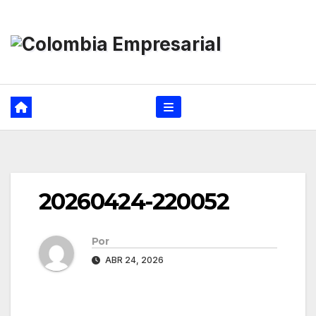
Ir
al
contenido
20260424-220052
Por
ABR 24, 2026