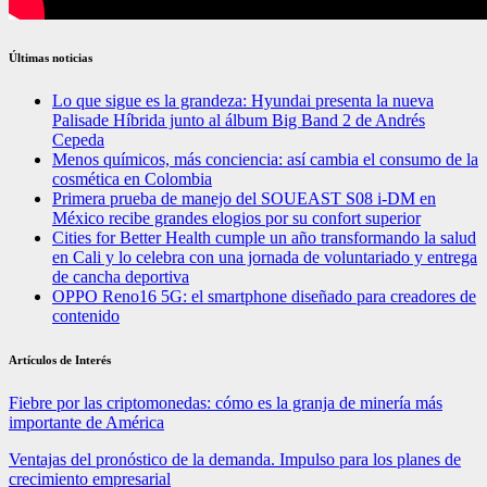
Últimas noticias
Lo que sigue es la grandeza: Hyundai presenta la nueva
Palisade Híbrida junto al álbum Big Band 2 de Andrés
Cepeda
Menos químicos, más conciencia: así cambia el consumo de la
cosmética en Colombia
Primera prueba de manejo del SOUEAST S08 i-DM en
México recibe grandes elogios por su confort superior
Cities for Better Health cumple un año transformando la salud
en Cali y lo celebra con una jornada de voluntariado y entrega
de cancha deportiva
OPPO Reno16 5G: el smartphone diseñado para creadores de
contenido
Artículos de Interés
Fiebre por las criptomonedas: cómo es la granja de minería más
importante de América
Ventajas del pronóstico de la demanda. Impulso para los planes de
crecimiento empresarial