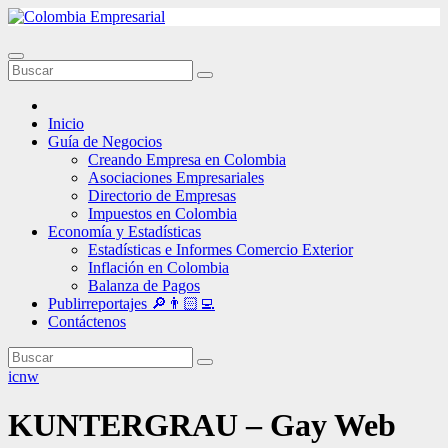
Ir
al
contenido
Inicio
Guía de Negocios
Creando Empresa en Colombia
Asociaciones Empresariales
Directorio de Empresas
Impuestos en Colombia
Economía y Estadísticas
Estadísticas e Informes Comercio Exterior
Inflación en Colombia
Balanza de Pagos
Publirreportajes 🔎👨🏻‍💻
Contáctenos
icnw
KUNTERGRAU – Gay Web