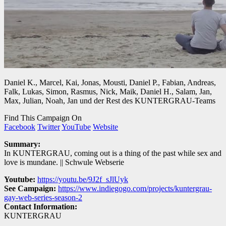
Daniel K., Marcel, Kai, Jonas, Mousti, Daniel P., Fabian, Andreas,
Falk, Lukas, Simon, Rasmus, Nick, Maik, Daniel H., Salam, Jan,
Max, Julian, Noah, Jan und der Rest des KUNTERGRAU-Teams
Find This Campaign On
Facebook
Twitter
YouTube
Website
Summary:
In KUNTERGRAU, coming out is a thing of the past while sex and
love is mundane. || Schwule Webserie
Youtube:
https://youtu.be/9J2f_sJlUyk
See Campaign:
https://www.indiegogo.com/projects/kuntergrau-
gay-web-series-season-2
Contact Information:
KUNTERGRAU