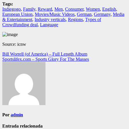
Tags:
Indiegogo
,
Family
,
Reward
,
Men
,
Consumer
,
Women
,
English
,
European Union
,
Movies/Music Videos
,
German
,
Germany
,
Media
& Entertainment
,
Industry verticals
,
Regions
,
Types of
Crowdfunding deal
,
Language
Source: icnw
Navegación
Bill Worrell (of America) – Full Length Album
Sportslifex.com – Sports Glory For The Masses
de
entradas
Por
admin
Entrada relacionada