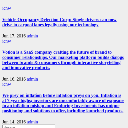
icnw
Vehicle Occupancy Detection Corp: Single drivers can now
drive in carpool lanes legally using our technology
Jun 17, 2016
admin
icnw
Votion is a SaaS company crafting the future of brand to
consumer relationships. Our marketing platform builds dialogs
between brands & consumers through interactive storytelling
and innovative products.
Jun 16, 2016
admin
icnw
We prey on inflation before inflation preys on you. Inflation is
at 7-year highs; investors are uncomfortably aware of exposure
to an inflation mishap and Enduring Investments has unique
positioning and solutions to offer, including launched products.
Jun 14, 2016
admin